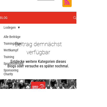
BLOG
Loslegen
Alle Beiträge
Beitrag demnächst
Trainingslager
Wettkampf
verfügbar
Training
Entdecke weitere Kategorien dieses
Sportförderung
Blogs oder versuche es später nochmal.
Sponsoring
Charity
Loslegen
Ihre
Community
Sponsoren
Männer
Team