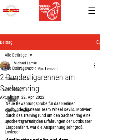
Beitrag
Alle Beiträge
Michael Lemke
Alle Beiträge
17. Apr. 2022
2 Min. Lesezeit
2.Bundesligarennen am
Trainingslager
Sachsenring
Wettkampf
Aktualisiert:
22. Apr. 2022
Training
Neue Bewährungsprobe für das Berliner 
Radbundesligateam Team Wheel Devils. Motiviert 
Sportförderung
durch das Training rund um den Sachsenring eine 
Sponsoring Charity
Woche davor und den Erfahrungen der Cottbusser 
Etappenfahrt, war die Anspannung sehr groß. 
Loslegen