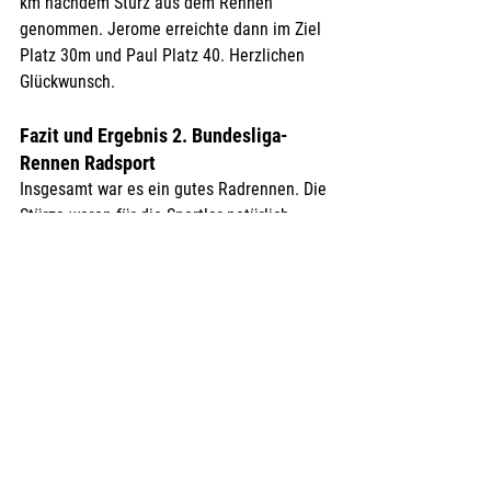
km nachdem Sturz aus dem Rennen 
genommen. Jerome erreichte dann im Ziel 
Platz 30m und Paul Platz 40. Herzlichen 
Glückwunsch.
Fazit und Ergebnis 2. Bundesliga-
Rennen Radsport
Insgesamt war es ein gutes Radrennen. Die 
Stürze waren für die Sportler natürlich 
nicht schön, man muss aber bei Radrennen 
immer mit rechnen, wichtig dabei 
"aufzustehen, das Krönchen zu richten und 
weiter zu fahren". Die Platzierungen sind 
schon sehr gut, aber Luft ist ja 
bekannterweise immer nach oben. Das 
schätzen auch die Sportler so ein und 
werden sich weiterbemühen und 
Entwickeln. Den nächsten 
Bundesligarennen wird mit Spannung 