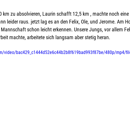
 km zu absolvieren, Laurin schafft 12,5 km , machte noch eine 
 leider raus. jetzt lag es an den Felix, Ole, und Jerome. Am Ho
Mannschaft schon leicht erkennen. Unsere Jungs, vor allem Feli
eit machte, arbeitete sich langsam aber stetig heran. 
.com/video/bac429_c1444d52e6c44b2b8f619bad993f87be/480p/mp4/fi