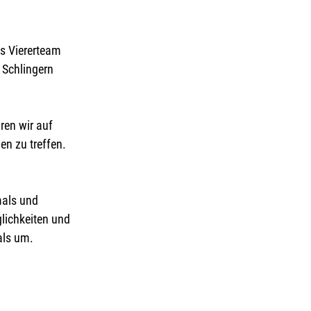
s Viererteam 
 Schlingern 
en wir auf 
n zu treffen. 
mals und 
lichkeiten und 
ls um.  