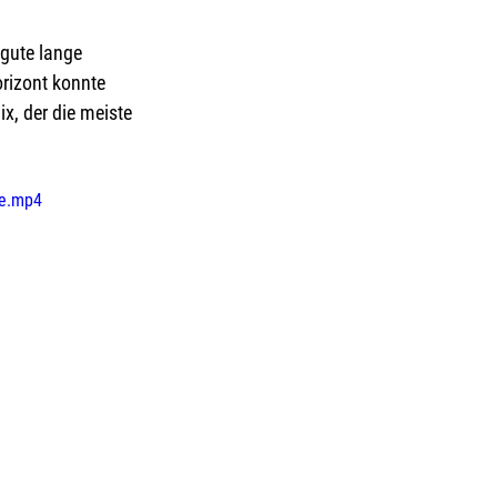
gute lange 
rizont konnte 
x, der die meiste 
le.mp4