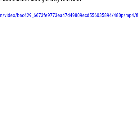
.com/video/bac429_6673fe9773ea47d49809ecd556035894/480p/mp4/fi