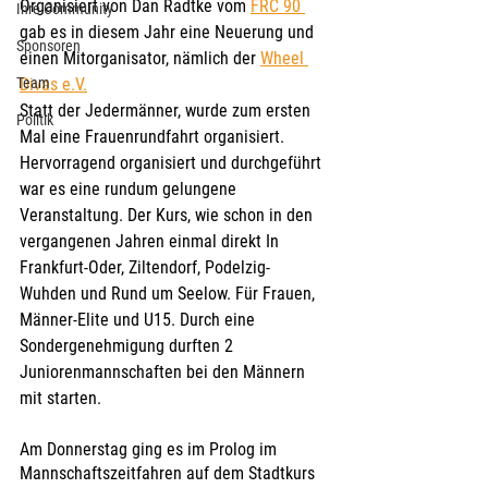
Organisiert von Dan Radtke vom 
FRC 90 
Ihre Community
gab es in diesem Jahr eine Neuerung und 
Sponsoren
einen Mitorganisator, nämlich der 
Wheel 
Team
Divas e.V.
Statt der Jedermänner, wurde zum ersten 
Politik
Mal eine Frauenrundfahrt organisiert.
Hervorragend organisiert und durchgeführt 
war es eine rundum gelungene 
Veranstaltung. Der Kurs, wie schon in den 
vergangenen Jahren einmal direkt In 
Frankfurt-Oder, Ziltendorf, Podelzig- 
Wuhden und Rund um Seelow. Für Frauen, 
Männer-Elite und U15. Durch eine 
Sondergenehmigung durften 2 
Juniorenmannschaften bei den Männern 
mit starten. 
Am Donnerstag ging es im Prolog im 
Mannschaftszeitfahren auf dem Stadtkurs 