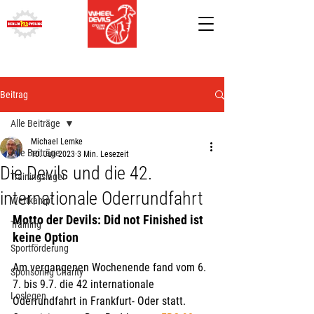
Beitrag
Alle Beiträge
Michael Lemke
Alle Beiträge
10. Juli 2023
3 Min. Lesezeit
Die Devils und die 42.
Trainingslager
internationale Oderrundfahrt
Wettkampf
Motto der Devils: Did not Finished ist 
Training
keine Option
Sportförderung
Am vergangenen Wochenende fand vom 6. 
Sponsoring Charity
7. bis 9.7. die 42 internationale 
Loslegen
Oderrundfahrt in Frankfurt- Oder statt. 